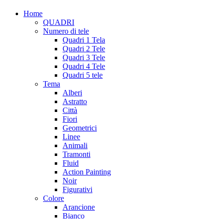
Home
QUADRI
Numero di tele
Quadri 1 Tela
Quadri 2 Tele
Quadri 3 Tele
Quadri 4 Tele
Quadri 5 tele
Tema
Alberi
Astratto
Città
Fiori
Geometrici
Linee
Animali
Tramonti
Fluid
Action Painting
Noir
Figurativi
Colore
Arancione
Bianco