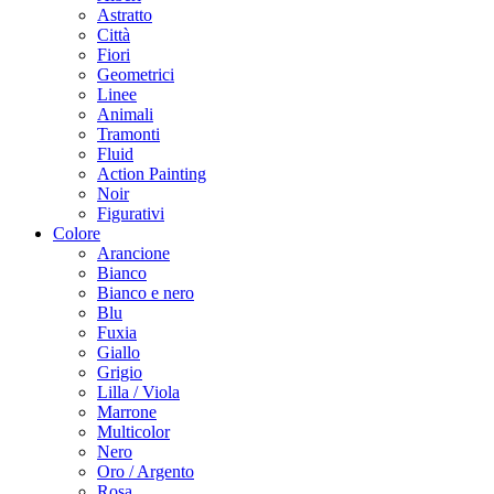
Astratto
Città
Fiori
Geometrici
Linee
Animali
Tramonti
Fluid
Action Painting
Noir
Figurativi
Colore
Arancione
Bianco
Bianco e nero
Blu
Fuxia
Giallo
Grigio
Lilla / Viola
Marrone
Multicolor
Nero
Oro / Argento
Rosa