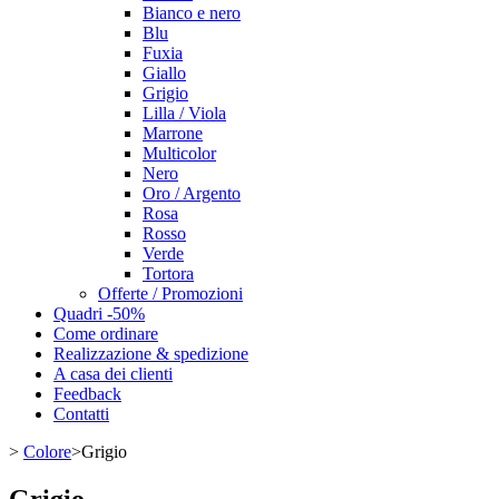
Bianco e nero
Blu
Fuxia
Giallo
Grigio
Lilla / Viola
Marrone
Multicolor
Nero
Oro / Argento
Rosa
Rosso
Verde
Tortora
Offerte / Promozioni
Quadri -50%
Come ordinare
Realizzazione & spedizione
A casa dei clienti
Feedback
Contatti
>
Colore
>
Grigio
Grigio