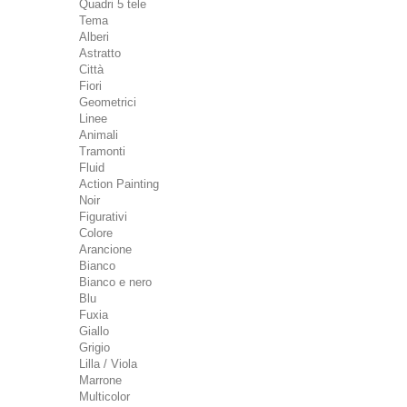
Quadri 5 tele
Tema
Alberi
Astratto
Città
Fiori
Geometrici
Linee
Animali
Tramonti
Fluid
Action Painting
Noir
Figurativi
Colore
Arancione
Bianco
Bianco e nero
Blu
Fuxia
Giallo
Grigio
Lilla / Viola
Marrone
Multicolor