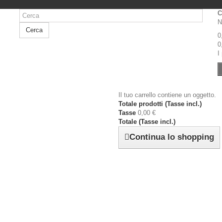
C
N
Cerca
0
0
I
Il tuo carrello contiene un oggetto.
Totale prodotti (Tasse incl.)
Tasse
0,00 €
Totale (Tasse incl.)
Continua lo shopping