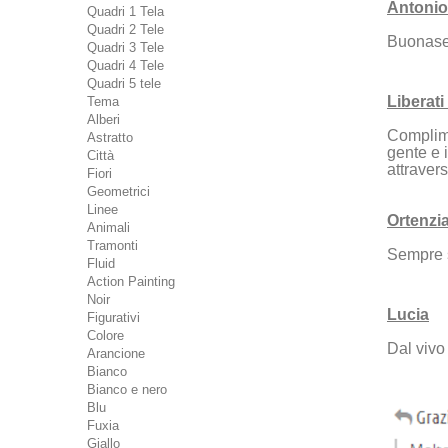
Antonio
Quadri 1 Tela
Quadri 2 Tele
Buonasera
Quadri 3 Tele
Quadri 4 Tele
Quadri 5 tele
Liberati
Tema
Alberi
Complimen
Astratto
gente e i
Città
attravers
Fiori
Geometrici
Linee
Ortenzi
Animali
Tramonti
Sempre s
Fluid
Action Painting
Noir
Lucia
Figurativi
Colore
Dal vivo
Arancione
Bianco
Bianco e nero
Blu
Fuxia
Giallo