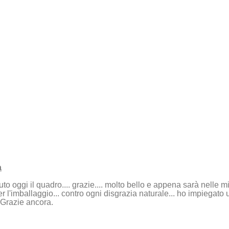
a
uto oggi il quadro.... grazie.... molto bello e appena sarà nelle m
r l'imballaggio... contro ogni disgrazia naturale... ho impiegato 
 Grazie ancora.