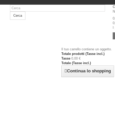
C
N
Cerca
0
0
I
Il tuo carrello contiene un oggetto.
Totale prodotti (Tasse incl.)
Tasse
0,00 €
Totale (Tasse incl.)
Continua lo shopping