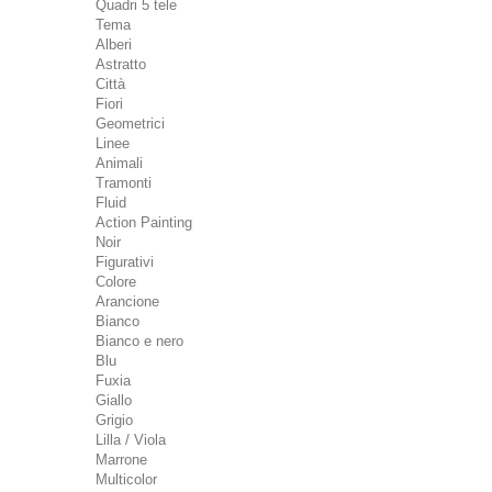
Quadri 5 tele
Tema
Alberi
Astratto
Città
Fiori
Geometrici
Linee
Animali
Tramonti
Fluid
Action Painting
Noir
Figurativi
Colore
Arancione
Bianco
Bianco e nero
Blu
Fuxia
Giallo
Grigio
Lilla / Viola
Marrone
Multicolor