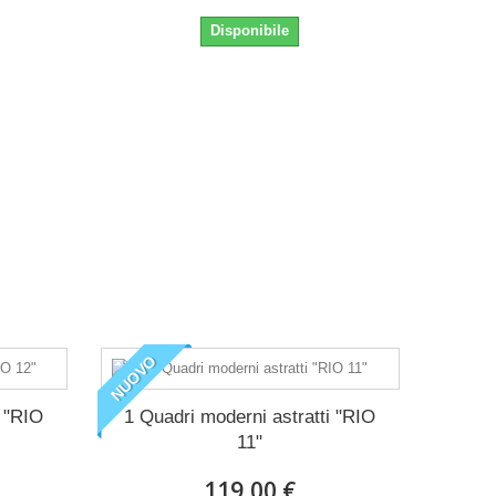
Disponibile
NUOVO
i "RIO
1 Quadri moderni astratti "RIO
11"
119,00 €