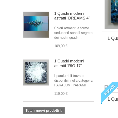
1 Quadri moderni
astratti "DREAMS 4"
Colori attraenti e forme
seducenti sono il segreto
dei nostri quadri...
1 Qua
109,00 €
1 Quadri moderni
astratti "RIO 17"
I paralumi li trovate
disponibili nella categoria
PARALUMI PARAMI
NUOVO
119,00 €
1 Qua
Tutti i nuovi prodotti