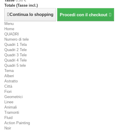
Tasse
0,00 €
Totale (Tasse incl.)
Continua lo shopping
Procedi con il checkout
Menu
Home
QUADRI
Numero di tele
Quadri 1 Tela
Quadri 2 Tele
Quadri 3 Tele
Quadri 4 Tele
Quadri 5 tele
Tema
Alberi
Astratto
Città
Fiori
Geometrici
Linee
Animali
Tramonti
Fluid
Action Painting
Noir