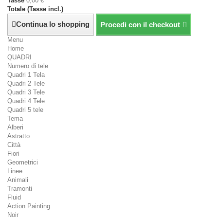
Tasse
0,00 €
Totale (Tasse incl.)
Continua lo shopping
Procedi con il checkout
Menu
Home
QUADRI
Numero di tele
Quadri 1 Tela
Quadri 2 Tele
Quadri 3 Tele
Quadri 4 Tele
Quadri 5 tele
Tema
Alberi
Astratto
Città
Fiori
Geometrici
Linee
Animali
Tramonti
Fluid
Action Painting
Noir