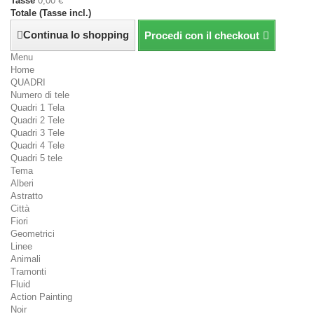
Tasse
0,00 €
Totale (Tasse incl.)
Continua lo shopping
Procedi con il checkout
Menu
Home
QUADRI
Numero di tele
Quadri 1 Tela
Quadri 2 Tele
Quadri 3 Tele
Quadri 4 Tele
Quadri 5 tele
Tema
Alberi
Astratto
Città
Fiori
Geometrici
Linee
Animali
Tramonti
Fluid
Action Painting
Noir