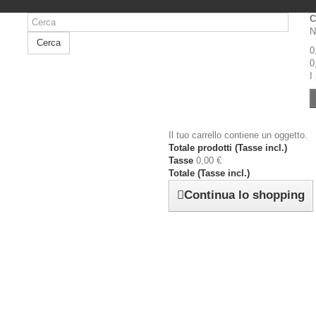
C
N
Cerca
0
0
I
Il tuo carrello contiene un oggetto.
Totale prodotti (Tasse incl.)
Tasse
0,00 €
Totale (Tasse incl.)
Continua lo shopping