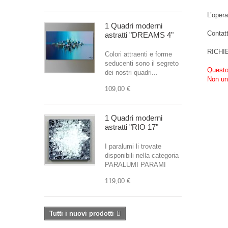
L’opera
1 Quadri moderni
Contat
astratti "DREAMS 4"
RICHI
Colori attraenti e forme
seducenti sono il segreto
Questo 
dei nostri quadri...
Non un
109,00 €
1 Quadri moderni
astratti "RIO 17"
I paralumi li trovate
disponibili nella categoria
PARALUMI PARAMI
119,00 €
Tutti i nuovi prodotti