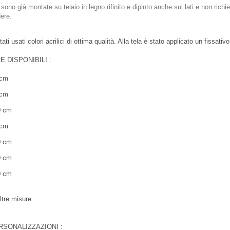
 sono già montate su telaio in legno rifinito e dipinto anche sui lati e non ric
ere.
ati usati colori acrilici di ottima qualità. Alla tela è stato applicato un fissati
E DISPONIBILI :
 cm
 cm
0 cm
 cm
0 cm
0 cm
0 cm
altre misure
RSONALIZZAZIONI :