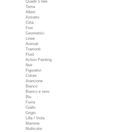
Quadri 5 tele
Tema
Alberi
Astratto
Città
Fiori
Geometrici
Linee
Animali
Tramonti
Fluid
Action Painting
Noir
Figurativi
Colore
Arancione
Bianco
Bianco e nero
Blu
Fuxia
Giallo
Grigio
Lilla / Viola
Marrone
Multicolor