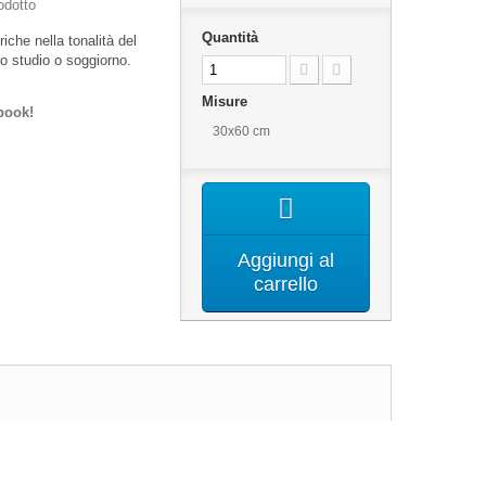
odotto
Quantità
che nella tonalità del
ro studio o soggiorno.
Misure
book!
30x60 cm
Aggiungi al
carrello