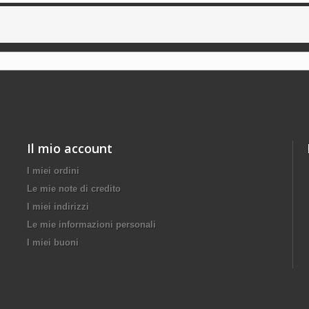
Il mio account
I miei ordini
Le mie note di credito
I miei indirizzi
Le mie informazioni personali
I miei buoni