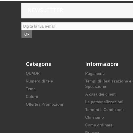
NEWSLETTER
Ok
Categorie
Informazioni
QUADRI
Pagamenti
Numero di tele
Tempi di Realizzazione e
Spedizione
Tema
A casa dei clienti
Colore
Le personalizzazioni
Offerte / Promozioni
Termini e Condizioni
Chi siamo
Come ordinare
Privacy