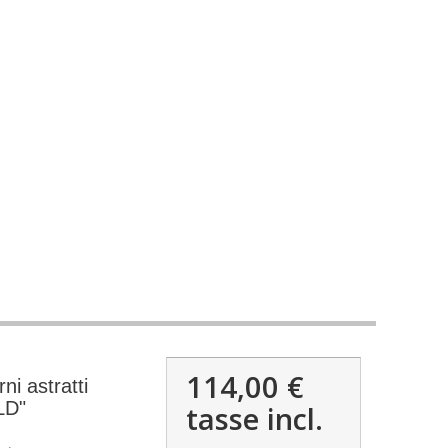
114,00 €
i astratti
LD"
tasse incl.