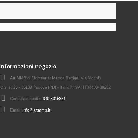
Informazioni negozio
Art MMB di Montserrat Martos Barriga, Via Niccolò
Orsini, 25 - 35139 Padova (PD) - Italia P. IVA: IT04450480282
Contattaci subito:
340-3016851
Email:
info@artmmb.it