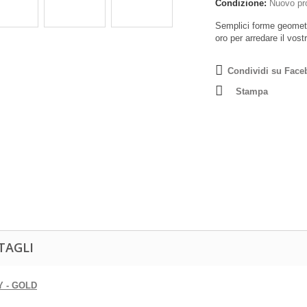
Condizione:
Nuovo pr
Semplici forme geometri
oro per arredare il vost
Condividi su Face
Stampa
TAGLI
 - GOLD