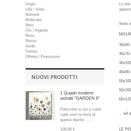
Grigio
Le tele
Lilla / Viola
append
Marrone
Multicolor
Sono st
Nero
Oro / Argento
MISUR
Rosa
Rosso
30x60
Verde
Tortora
30x70
Offerte / Promozioni
30x10
40x80
NUOVI PRODOTTI
50x10
50x15
1 Quadri moderni
astratti "GARDEN 6"
60x12
Particolari in oro e colori
... ed 
caldi sono la forza di
questo dipinto.......
109,00 €
LE PE