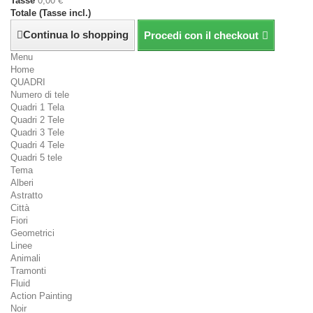
Tasse
0,00 €
Totale (Tasse incl.)
Continua lo shopping
Procedi con il checkout
Menu
Home
QUADRI
Numero di tele
Quadri 1 Tela
Quadri 2 Tele
Quadri 3 Tele
Quadri 4 Tele
Quadri 5 tele
Tema
Alberi
Astratto
Città
Fiori
Geometrici
Linee
Animali
Tramonti
Fluid
Action Painting
Noir