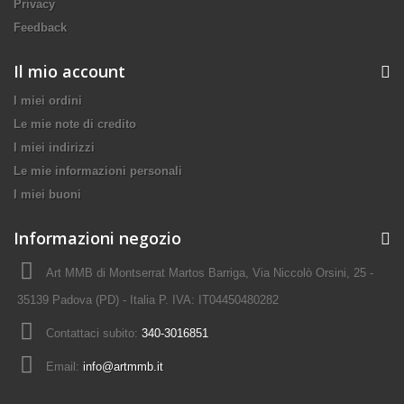
Privacy
Feedback
Il mio account
I miei ordini
Le mie note di credito
I miei indirizzi
Le mie informazioni personali
I miei buoni
Informazioni negozio
Art MMB di Montserrat Martos Barriga, Via Niccolò Orsini, 25 -
35139 Padova (PD) - Italia P. IVA: IT04450480282
Contattaci subito:
340-3016851
Email:
info@artmmb.it