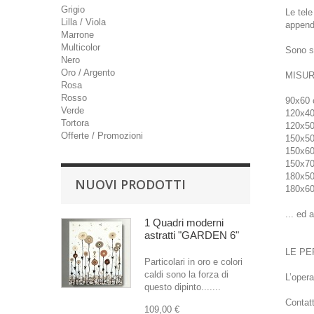
Grigio
Le tele
Lilla / Viola
append
Marrone
Multicolor
Sono st
Nero
Oro / Argento
MISUR
Rosa
Rosso
90x60 
Verde
120x40
Tortora
120x50
Offerte / Promozioni
150x50
150x60
150x70
180x50
NUOVI PRODOTTI
180x60
... ed 
1 Quadri moderni
astratti "GARDEN 6"
LE PE
Particolari in oro e colori
caldi sono la forza di
L’opera
questo dipinto.......
Contat
109,00 €