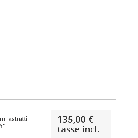
135,00 €
i astratti
Y"
tasse incl.