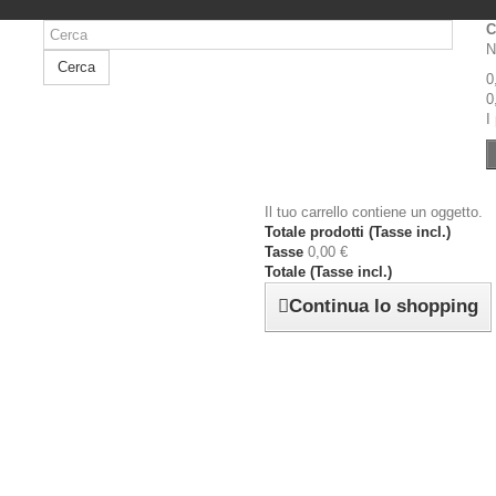
C
N
Cerca
0
0
I
Il tuo carrello contiene un oggetto.
Totale prodotti (Tasse incl.)
Tasse
0,00 €
Totale (Tasse incl.)
Continua lo shopping