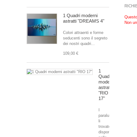
RICHI
1 Quadri moderni
Questo 
astratti "DREAMS 4"
Non un
Colori attraenti e forme
seducenti sono il segreto
dei nostri quadri...
109,00 €
1
Quadri
moderni
astratti
"RIO
17"
I
paralumi
li
trovate
disponibili