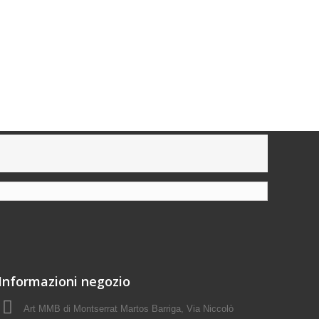
Informazioni negozio
Art MMB di Montserrat Martos Barriga, Via Niccolò