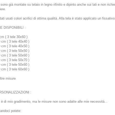
 sono già montate su telaio in legno rifinito e dipinto anche sui lati e non ric
ere.
ati usati colori acrilici di ottima qualità. Alla tela è stato applicato un fissati
E DISPONIBILI :
cm ( 3 tele 30x60 )
 cm ( 3 tele 40x40 )
 cm ( 3 tele 40x50 )
 cm ( 3 tele 50x50 )
 cm ( 3 tele 50x60 )
 cm ( 3 tele 50x70 )
 cm ( 3 tele 50x60 )
 cm ( 3 tele 60x60 )
altre misure
RSONALIZZAZIONI :
 è di mio gradimento, ma le misure non sono adatte alle mie necessità...
tandoci potete: