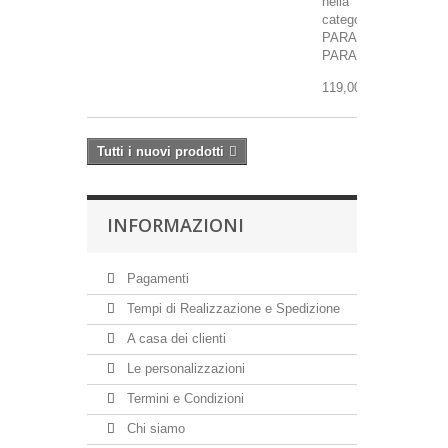
nella
categoria
PARALUMI
PARAMI
119,00 €
Tutti i nuovi prodotti
INFORMAZIONI
Pagamenti
Tempi di Realizzazione e Spedizione
A casa dei clienti
Le personalizzazioni
Termini e Condizioni
Chi siamo