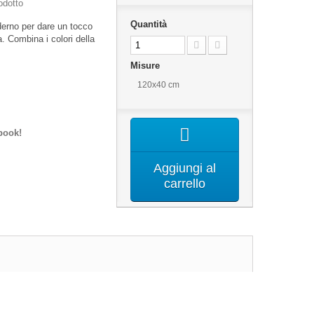
odotto
Quantità
erno per dare un tocco
a. Combina i colori della
Misure
120x40 cm
book!
Aggiungi al
carrello