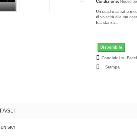
Condizione:
Nuovo pr
Un quadro astratto mod
di vivacità alla tua cas
tua stanza....
Disponibile
Condividi su Face
Stampa
TAGLI
SUN SKY