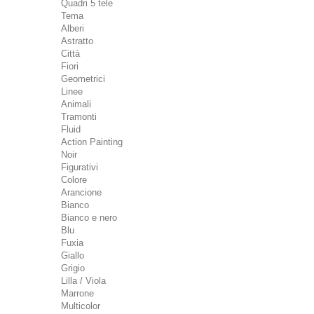
Quadri 5 tele
Tema
Alberi
Astratto
Città
Fiori
Geometrici
Linee
Animali
Tramonti
Fluid
Action Painting
Noir
Figurativi
Colore
Arancione
Bianco
Bianco e nero
Blu
Fuxia
Giallo
Grigio
Lilla / Viola
Marrone
Multicolor