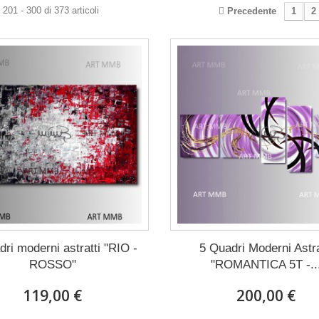
201 - 300 di 373 articoli
Precedente
1
2
ri moderni astratti "RIO -
5 Quadri Moderni Astra
ROSSO"
"ROMANTICA 5T -..
119,00 €
200,00 €