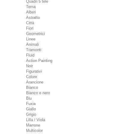
Quadri 5 tele
Tema
Alberi
Astratto
Città
Fiori
Geometrici
Linee
Animali
Tramonti
Fluid
Action Painting
Noir
Figurativi
Colore
Arancione
Bianco
Bianco e nero
Blu
Fuxia
Giallo
Grigio
Lilla / Viola
Marrone
Multicolor