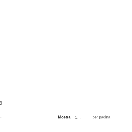
RI
Mostra
per pagina
--
100