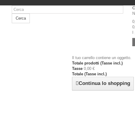
C
N
Cerca
0
0
I
Il tuo carrello contiene un oggetto.
Totale prodotti (Tasse incl.)
Tasse
0,00 €
Totale (Tasse incl.)
Continua lo shopping